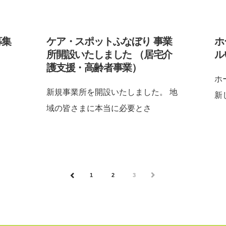
募集
ケア・スポットふなぼり 事業
ホ
所開設いたしました （居宅介
ル
護支援・高齢者事業）
ホ
新規事業所を開設いたしました。 地
新
域の皆さまに本当に必要とさ
1
2
3
NEXT
PREV